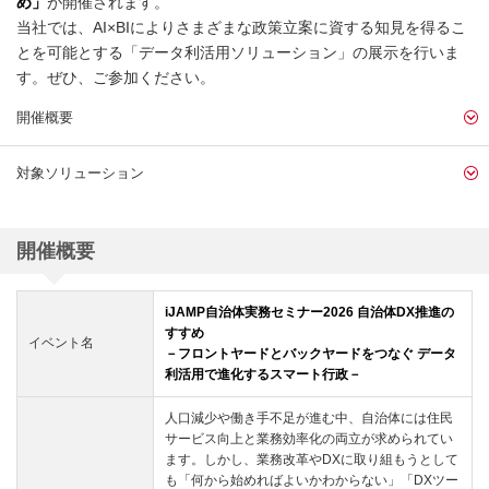
め」
が開催されます。
当社では、AI×BIによりさまざまな政策立案に資する知見を得るこ
とを可能とする「データ利活用ソリューション」の展示を行いま
す。ぜひ、ご参加ください。
開催概要
対象ソリューション
開催概要
iJAMP自治体実務セミナー2026 自治体DX推進の
すすめ
イベント名
－フロントヤードとバックヤードをつなぐ データ
利活用で進化するスマート行政－
人口減少や働き手不足が進む中、自治体には住民
サービス向上と業務効率化の両立が求められてい
ます。しかし、業務改革やDXに取り組もうとして
も「何から始めればよいかわからない」「DXツー