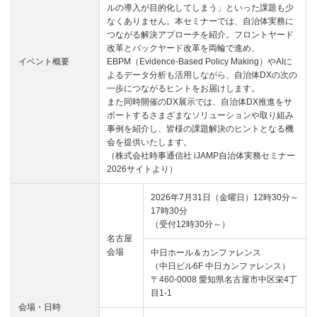
ルの導入が目的化してしまう」といった課題も少
なくありません。本セミナーでは、自治体実務に
つながる解決アプローチを紹介。フロントヤード
改革とバックヤード改革を両輪で進め、
イベント概要
EBPM（Evidence-Based Policy Making）やAIに
よるデータ分析も活用しながら、自治体DXの次の
一歩につながるヒントをお届けします。
また同時開催のDX展示では、自治体DX推進をサ
ポートするさまざまなソリューションや取り組み
事例を紹介し、皆様の課題解決のヒントとなる機
会を提供いたします。
（株式会社時事通信社 iJAMP自治体実務セミナー
2026サイトより）
2026年7月31日（金曜日）12時30分～
17時30分
（受付12時30分～）
名古屋
会場
中日ホール＆カンファレンス
（中日ビル6F 中日カンファレンス）
〒460-0008 愛知県名古屋市中区栄4丁
目1-1
会場・日時