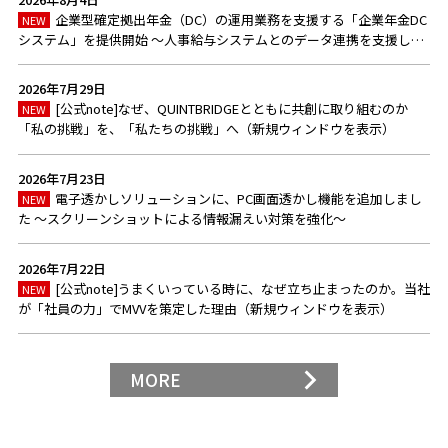
企業型確定拠出年金（DC）の運用業務を支援する「企業年金DC
NEW
システム」を提供開始 ～人事給与システムとのデータ連携を支援し、
企業のDC運用業務の効率化に貢献～
2026年7月29日
[公式note]なぜ、QUINTBRIDGEとともに共創に取り組むのか
NEW
「私の挑戦」を、「私たちの挑戦」へ（新規ウィンドウを表示）
2026年7月23日
電子透かしソリューションに、PC画面透かし機能を追加しまし
NEW
た ～スクリーンショットによる情報漏えい対策を強化～
2026年7月22日
[公式note]うまくいっている時に、なぜ立ち止まったのか。当社
NEW
が「社員の力」でMVVを策定した理由（新規ウィンドウを表示）
MORE