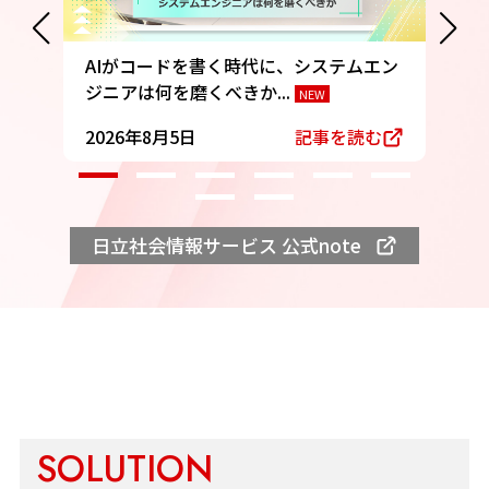
AIがコードを書く時代に、システムエン
な
ジニアは何を磨くべきか...
り
NEW
新しいウィンドウで開きます
2026年8月5日
記事を読む
2
日立社会情報サービス 公式note
新しいウィンドウで開きます
SOLUTION